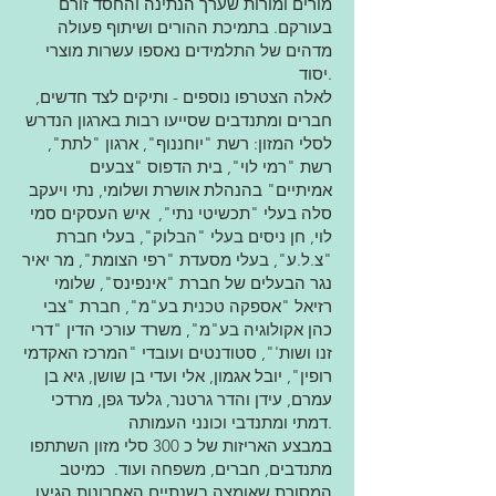
מורים ומורות שערך הנתינה והחסד זורם
בעורקם. בתמיכת ההורים ושיתוף פעולה
מדהים של התלמידים נאספו עשרות מוצרי
יסוד.
לאלה הצטרפו נוספים - ותיקים לצד חדשים,
חברים ומתנדבים שסייעו רבות בארגון הנדרש
לסלי המזון: רשת "יוחננוף", ארגון "לתת",
רשת "רמי לוי", בית הדפוס "צבעים
אמיתיים" בהנהלת אושרת ושלומי, נתי ויעקב
סלה בעלי "תכשיטי נתי", איש העסקים סמי
לוי, חן ניסים בעלי "הבלוק", בעלי חברת
"צ.ל.ע", בעלי מסעדת "רפי הצומת", מר יאיר
נגר הבעלים של חברת "אינפינס", שלומי
רזיאל "אספקה טכנית בע"מ", חברת "צבי
כהן אקולוגיה בע"מ", משרד עורכי הדין "דרי
זנו ושות'", סטודנטים ועובדי "המרכז האקדמי
רופין", יובל אגמון, אלי ועדי בן שושן, גיא בן
עמרם, עידן והדר גרטנר, גלעד גפן, מרדכי
דמתי ומתנדבי וכונני העמותה.
במבצע האריזות של כ 300 סלי מזון השתתפו
מתנדבים, חברים, משפחה ועוד. כמיטב
המסורת שאומצה בשנתיים האחרונות הגיעו