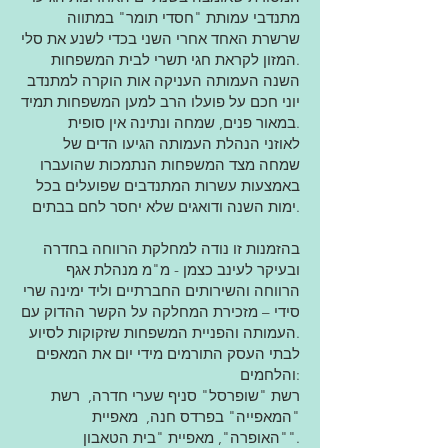
מתנדבי עמותת "חסדי תומר" במתווה
שרשרת האחד אחרי השני בכדי לשנע את סלי
המזון לקראת חגי תשרי לבית המשפחות.
השנה העמותה העניקה אות הוקרה למתנדב
יוני חכם על פועלו הרב למען המשפחות תמיד
במאור פנים, שמחה ונתינה אין סופית.
לאוזני הנהלת העמותה הגיעו הדים של
שמחה מצד המשפחות הנתמכות שהועברו
באמצעות עשרות המתנדבים שפועלים בכל
ימות השנה ודואגים שלא יחסר לחם בבתים.
בהזמנות זו נודה למחלקת הרווחה בחדרה
ובעיקר לעינב כצמן - מ"מ מנהלת אגף
הרווחה והשירותים החברתיים וליד ימינה שרי
סידי – מזכירת המחלקה על הקשר ההדוק עם
העמותה והפניית המשפחות שזקוקות לסיוע.
לבתי העסק התורמים מידי יום את המאפים
והלחמים:
רשת "שופרסל" סניף שערי חדרה, רשת
"המאפייה" בפרדס חנה, מאפיית
"האופרה", מאפיית "בית הטאבון".