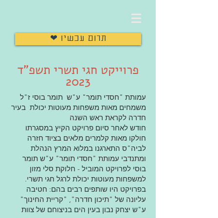
❤ תרום עכשיו
פרוייקט חגי תשרי תשפ"ד
2023
עמותת "חסדי תומר" ע"ש תומר בוסי ז"ל
משמחים מאות משפחות מעוטות יכולת בעיר
חדרה לקראת ראש השנה
חודש לאחר סיום פרויקט הקיץ במסגרתו
חולקו מאות קלמרים מלאים בציוד חזרה
לביה"ס התארגנו במלוא המרץ הנהלת
ומתנדבי עמותת "חסדי תומר" ע"ש תומר
בוסי לפרויקט המוביל - חלוקת סלי מזון
למשפחות מעוטות יכולת לרגל חגי תשרי.
בפרויקט היו שותפים רבים בהם: חטיבה
עליונה של "תיכון חדרה", "קריית החינוך"
ע"ש יצחק נבון בעין הים בניצוחם של צוות