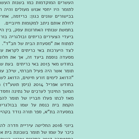
העשרים המוקדמות כמו בשנות העשרה 
לתומר היו יחסי אנוש מעולים והיה ח
בכישורים שונים כגון: כריזמה, אחרי
לזולת אותם ניתב למקומות חיוביים.
בחמשת שנותיו האחרונות עסק, בין הי
ביעדי הצעירים כריתים ובולגריה בורג
לפתוח את "מסעדת הבית של חב"ד".
לצד היערכות באי כריתים לקראת עו
מסעדה נוספת ביעד זה, אך את חלום
בחודש מאי 2013 באי כריתים בעת שפעל לקדם מטרות אלו.
תומר אשר היה פעיל חברתי, שילב עסק
"הדואג לימים זורע חיטים, הדואג לשנ
בחודש אפריל 2014 (
המשך החינוך לערכים של נתינה וחסד 
מאז לכתו פעלו חבריו של תומר להנצ
הקמת בית כנסת על שמו בבולגריה
במסעדה בת"א, ספר תורה נודד בקהילו
ביוני 2016 החליטה עיריית חד
כיכר על שמו של תומר בשכונת בית אל