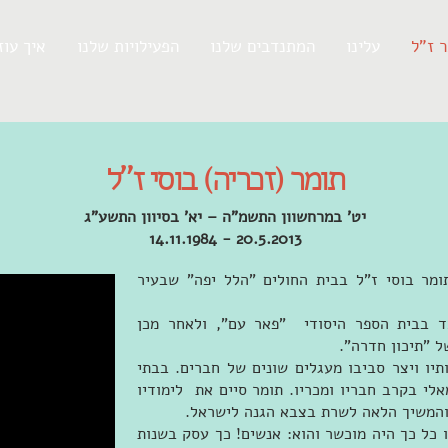
 ז"ל
עלינו
המתנדבים שלנו
הפעילויות שלנו
?איך עוז
תומר (זכריה) בוסי ז"ל
יט' במרחשוון התשמ"ה – יא' בסיוון התשע"ג
20.5.2013 - 14.11.1984
1 לנובמבר 1984 נולד תומר בוסי ז"ל בבית החולים "הלל יפה" שבעיר
ד בבית הספר היסודי "פאר עם", ולאחר מכן
ל "תיכון חדרה".
יו ויצר סביבו מעגלים שונים של חברים. בבתי
י בקרב חבריו ומכריו. תומר סיים את לימודיו
 והמשיך הלאה לשרת בצבא הגנה לישראל.
כל כך היה מוכשר והוא: אנשים! כך עסק בשנות