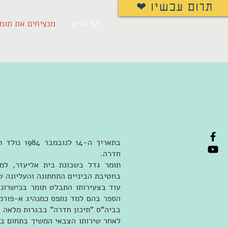
❤ תרום עכשיו
דף הבית
מנציחים את תומר
בתאריך ה-4
חדרה.
תומר גדל בשכונת בית אליעזר, למ
בחטיבת הביניים התחתונה והעליונה ש
עוד בצעירותו התבלט תומר בכישרונות
הספר בהם למד נתפס כמנהיג א-פורמאל
בביה"ס "תיכון חדרה" בבגרות מלאה
לאחר שירותו הצבאי המשיך בתחום בו 