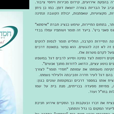
בהפקת אירועים, קידום מכירות ויחסי ציבור.
ביב על הבריות בצורה יוצאת דופן. כמו כן ניחן
ות, מקצועיות, שאפתנות, יכולת הקשבה ונתינה
תר, בתחום התיירות, שימש כנציג חברת "איסתא"
ס סאני ביץ'. ביעד זה תומר ושותפיו עמלו בכדי
נת התיירות הקרבה, החליט תומר לנסות להקים
 זה לא זכה להגשים. הוא נפטר בתאונת דרכים
ים ויזמות לצד נתינה וסיוע לרבים דגל במשפט
ים נוטע עצים, הדואג לדורות מחנך אנשים".
ניסן תשע"ד) הקימה משפחתו את עמותת "חסדי תומר" לצורך
בהם דגל לעיר חדרה וסביבתה ולעילוי נשמתו.
יח אותו במספר דרכים ובמקומות שונים כגון:
, פתיחת מסעדה בכריתים, מנת בית על שמו
ת בחו"ל ועוד.
רה להנציח את זכרו ובעקבות כך התקיים אירוע חניכת
יעזר המקום בו גדל והתחנך.