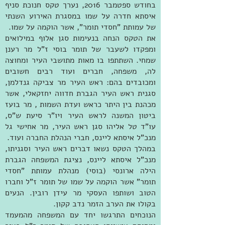
בחודש ספטמבר 2016, נערך טקס חנוכת סניף
איסתא חדרה על שמו במסגרת האירוע השנתי
של עמותת "חסדי תומר”, אשר הוקמה על שמו.
את הטקס הנחה בנעימות סגן אלוף במילואים
ומפקדו לשעבר של תומר בוסי ז"ל מר רענן
שמחי. השתתפו בו מאות מתושבי העיר ומחוצה
לה, משפחה, חברים ועוד רבים חשובים
ומכובדים בהם: ראש העיר מר צביקה גנדלמן,
סגנית ראש העיר הגברת חדווה יחזקאלי, אשר
מכהנת בין היתר כראש ועדת השמות , מר בועז
ביטון המשנה לראש העיר ויו"ר סיעת ש"ס,
עו"ד טל אליהו סגן ראש העיר, מר אחישי גל
מנכ"ל איסתא ליינס, חברי הנהלת החברה ועוד.
במהלך הטקס נשאו דברים ראש העיר וסגניתו,
מנכ"ל איסתא ליינס, נציגת המשפחה הגברת
הילה ארונסי (בוסי) מנהלת עמותת "חסדי
תומר" אשר הוקמה על שמו של תומר ז"ל וחברו
הטוב ושותפו העסקי מר עידן רובין. הנעים
בקולו את הערב הזמר נדב קקון.
הנוכחים התרגשו יחד עם המשפחה מהמעמד