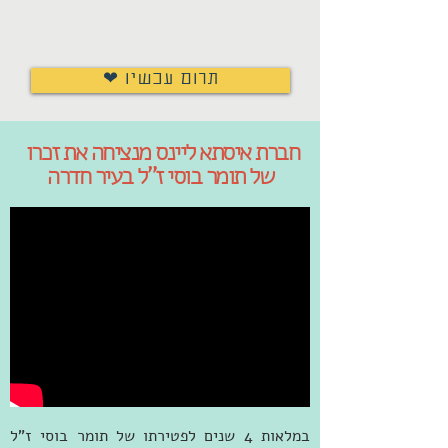
❤ תרום עכשיו
חברת איסתא ליינס מנציחה את זכרו
של תומר בוסי ז"ל בעיר חדרה
במלאות 4 שנים לפטירתו של תומר בוסי ז"ל