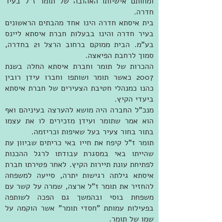
ומחותם אישיותו האהובה של תומר ז"ל בעיר
חדרה.
בית איסתא חדרה הינו אחד מהבתים הראשונים
בעיר חדרה והינו בבעלות חברת איסתא ליינס
בע"מ. הבית ממוקם ברחוב הרצל 21 בחדרה,
סמוך לרחבת הפיאצה.
ההכרות של תומר וחברת איסתא החלה בשנת
2007 כאשר תומר ושותפו וחברו עידן רובין
כהנו כמנהלי חטיבת הצעירים של חברת איסתא
ביעדי הקיץ.
מנכ"ל החברה היה מושא להערצה בעיניהם ואף
הוא אמר שתומר ועידן מזכירים לו את עצמו
בתור בחור צעיר בעל שאיפות וכריזמה.
תומר ז"ל קיפח את חייו באי כריתים שביוון עת
שהייתו באי במסגרת עבודתו לרגל ההכנות
לפתיחת עונת תיירות הקיץ. לאחר פטירתו חברת
איסתא גילתה רגישות יתרה, סייעה למשפחה
להחזיר את תומר ז"ל ארצה, שמרה על קשר עם
משפחת בוסי ובהמשך גם הפכה לשותפה
בפעילות עמותת "חסדי תומר" אשר הוקמה על
שמו של תומר.